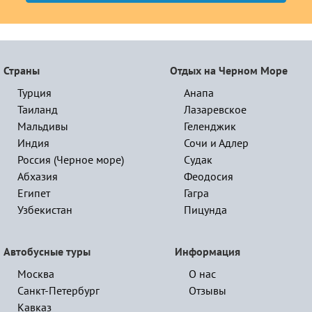
Страны
Отдых на Черном Море
Турция
Анапа
Таиланд
Лазаревское
Мальдивы
Геленджик
Индия
Сочи и Адлер
Россия (Черное море)
Судак
Абхазия
Феодосия
Египет
Гагра
Узбекистан
Пицунда
Автобусные туры
Информация
Москва
О нас
Санкт-Петербург
Отзывы
Кавказ