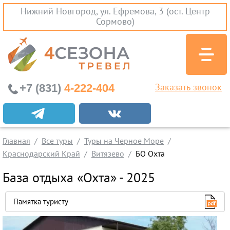
Нижний Новгород, ул. Ефремова, 3 (ост. Центр
Сормово)
+7 (831)
4-222-404
Заказать звонок
Экскурсионные туры
Заграничные экскурсии
Главная
Все туры
Туры на Черное Море
Туры на Черное Море
Краснодарский Край
Витязево
БО Охта
Краснодарский Край
База отдыха «Охта» - 2025
Абхазия
Крым
Памятка туристу
Проезд без проживания
Вылеты из Нижнего Новгорода