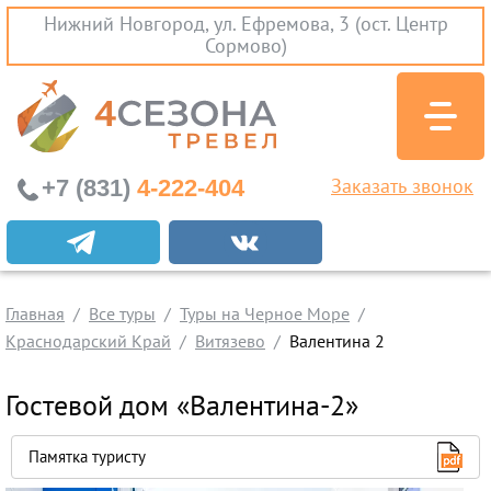
Нижний Новгород, ул. Ефремова, 3 (ост. Центр
Сормово)
+7 (831)
4-222-404
Заказать звонок
Экскурсионные туры
Заграничные экскурсии
Главная
Туры на Черное Море
Все туры
Туры на Черное Море
Краснодарский Край
Витязево
Валентина 2
Краснодарский Край
Абхазия
Гостевой дом «Валентина-2»
Крым
Проезд без проживания
Памятка туристу
Вылеты из Нижнего Новгорода