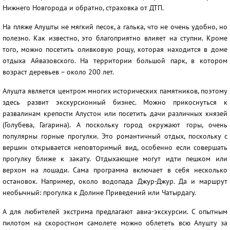
Нижнего Новгорода и обратно, страховка от ДТП.
На пляже Алушты не мягкий песок, а галька, что не очень удобно, но
полезно. Как известно, это благоприятно влияет на ступни. Кроме
того, можно посетить оливковую рощу, которая находится в доме
отдыха Айвазовского. На территории большой парк, в котором
возраст деревьев – около 200 лет.
Алушта является центром многих исторических памятников, поэтому
здесь развит экскурсионный бизнес. Можно прикоснуться к
развалинам крепости Алустон или посетить дачи различных князей
(Голубева, Гагарина). А поскольку город окружают горы, очень
популярны горные прогулки. Это романтичный отдых, поскольку с
вершин открывается неповторимый вид, особенно если совершать
прогулку ближе к закату. Отдыхающие могут идти пешком или
верхом на лошади. Сама программа включает в себя несколько
остановок. Например, около водопада Джур-Джур. Да и маршрут
необычный: прогулка к Долине Приведений или Чатырдагу.
А для любителей экстрима предлагают авиа-экскурсии. С опытным
пилотом на скоростном самолете можно облететь всю Алушту за