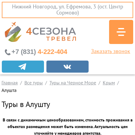
Нижний Новгород, ул. Ефремова, 3 (ост. Центр
Сормово)
+7 (831)
4-222-404
Заказать звонок
Экскурсионные туры
Заграничные экскурсии
Главная
Все туры
Туры на Черное Море
Крым
Туры на Черное Море
Алушта
Краснодарский Край
Туры в Алушту
Абхазия
Крым
В связи с динамичным ценообразованием, стоимость проживания в
Проезд без проживания
объектах размещения может быть изменена. Актуальность цен
Вылеты из Нижнего Новгорода
уточняйте у менеджеров агентства.