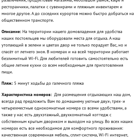
развлечения, продуктовые магазины, небольшой рынок, кафе и
ресторанчики, палатки с сувенирами и пляжным инвентарем и
многое другое. А до соседних курортов можно быстро добраться на
общественном транспорте.
Описание:
На территории нашего домовладения для удобства
наших постояльцев мы оборудовали места для отдыха. А наш
утопающий в зелени и цветах двор не только порадует Вас, но и
спасёт от летнего зноя. В номерах и на всей территории работает
безлимитный Wi-Fi. Для любителей готовить самостоятельно есть
общие летние кухни со всем необходимым для приготовления
пищи.
Пляж:
5 минут ходьбы до галечного пляжа
Характеристика номеров:
Для размещения отдыхающих наш дом,
всегда рад предложить Вам по домашнему уютные двух-, трех- и
четырехместные однокомнатные номера со всеми удобствами, а
также у нас есть двухэтажный, двухкомнатный коттедж с
собственным крытым двориком и выходом на улицу. Во всех наших
номерах есть все необходимое для комфортного проживания:
качественная современная мебель, сплит-система, Wi-Fi интернет,