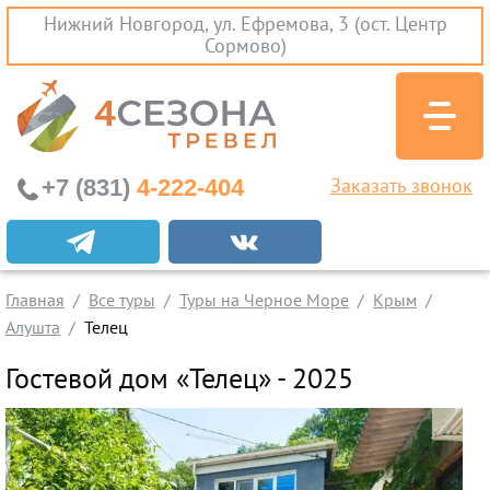
Нижний Новгород, ул. Ефремова, 3 (ост. Центр
Сормово)
+7 (831)
4-222-404
Заказать звонок
Экскурсионные туры
Заграничные экскурсии
Главная
Все туры
Туры на Черное Море
Крым
Туры на Черное Море
Алушта
Телец
Краснодарский Край
Гостевой дом «Телец» - 2025
Абхазия
Крым
Проезд без проживания
Вылеты из Нижнего Новгорода