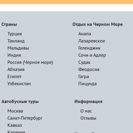
Страны
Отдых на Черном Море
Турция
Анапа
Таиланд
Лазаревское
Мальдивы
Геленджик
Индия
Сочи и Адлер
Россия (Черное море)
Судак
Абхазия
Феодосия
Египет
Гагра
Узбекистан
Пицунда
Автобусные туры
Информация
Москва
О нас
Санкт-Петербург
Отзывы
Кавказ
Карелия