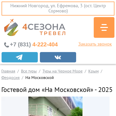
Нижний Новгород, ул. Ефремова, 3 (ост. Центр
Сормово)
+7 (831)
4-222-404
Заказать звонок
Экскурсионные туры
Заграничные экскурсии
Главная
Все туры
Туры на Черное Море
Крым
Туры на Черное Море
Феодосия
На Московской
Краснодарский Край
Гостевой дом «На Московской» - 2025
Абхазия
Крым
Проезд без проживания
Вылеты из Нижнего Новгорода