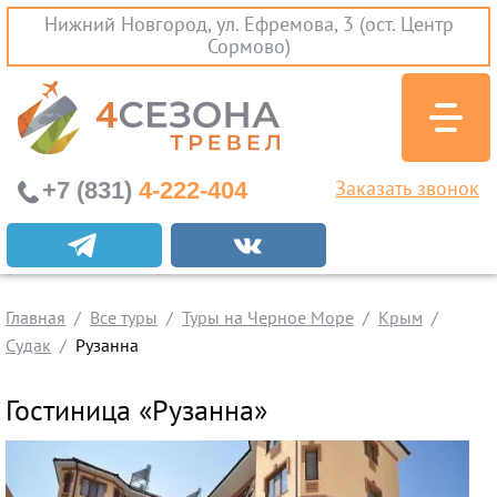
Нижний Новгород, ул. Ефремова, 3 (ост. Центр
Сормово)
+7 (831)
4-222-404
Заказать звонок
Экскурсионные туры
Заграничные экскурсии
Главная
Туры на Черное Море
Все туры
Туры на Черное Море
Крым
Судак
Рузанна
Краснодарский Край
Абхазия
Гостиница «Рузанна»
Крым
Проезд без проживания
Вылеты из Нижнего Новгорода