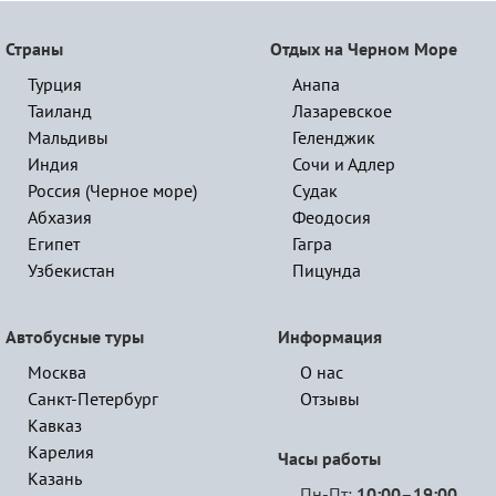
Страны
Отдых на Черном Море
Турция
Анапа
Таиланд
Лазаревское
Мальдивы
Геленджик
Индия
Сочи и Адлер
Россия (Черное море)
Судак
Абхазия
Феодосия
Египет
Гагра
Узбекистан
Пицунда
Автобусные туры
Информация
Москва
О нас
Санкт-Петербург
Отзывы
Кавказ
Карелия
Часы работы
Казань
Пн-Пт:
10:00–19:00