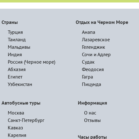
Страны
Отдых на Черном Море
Турция
Анапа
Таиланд
Лазаревское
Мальдивы
Геленджик
Индия
Сочи и Адлер
Россия (Черное море)
Судак
Абхазия
Феодосия
Египет
Гагра
Узбекистан
Пицунда
Автобусные туры
Информация
Москва
О нас
Санкт-Петербург
Отзывы
Кавказ
Карелия
Часы работы