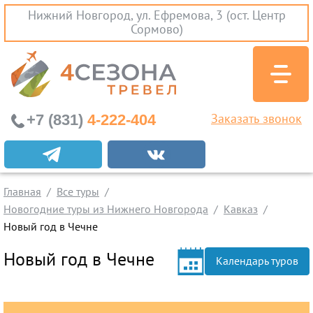
Нижний Новгород, ул. Ефремова, 3 (ост. Центр
Сормово)
+7 (831)
4-222-404
Заказать звонок
Экскурсионные туры
Заграничные экскурсии
Главная
Все туры
Туры на Черное Море
Новогодние туры из Нижнего Новгорода
Кавказ
Вылеты из Нижнего Новгорода
Новый год в Чечне
Горящие туры
Новый год в Чечне
Календарь туров
Раннее бронирование
Железнодорожные туры