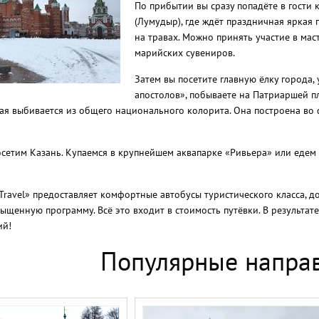
По прибытии вы сразу попадёте в гости 
(Лумудыр), где ждёт праздничная яркая 
на травах. Можно принять участие в ма
марийских сувениров.
Затем вы посетите главную ёлку города,
апостолов», побываете на Патриаршей п
рая выбивается из общего национального колорита. Она построена во
осетим Казань. Купаемся в крупнейшем аквапарке «Ривьера» или едем
ravel» предоставляет комфортные автобусы туристического класса, д
ыщенную программу. Всё это входит в стоимость путёвки. В результат
ий!
Популярные напра