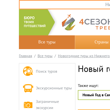
Ни
Все туры
Страны
Главная
Все туры
Новогодние туры из Нижнего
Новый г
Поиск туров
Также ищут:
Экскурсионные туры
Новый Год в Са
Заграничные
экскурсии