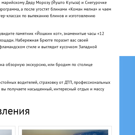
к марийскому Деду Морозу (Йушто Кугыза) и Снегурочке
программа, а после угостят блинами «Коман мелна» и чаем
стер-классах по выпеканию блинов и изготовлению
 увидите памятник «Йошкин кот», знаменитые часы «12
лощади. Набережная Брюгге поразит вас своей
 фламандском стиле и выглядит кусочком Западной
 на обзорную экскурсию, или бродим по столице
остойных водителей, страховку от ДТП, профессиональных
е вы получаете насыщенный, интересный отдых и массу
вления