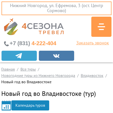
Нижний Новгород, ул. Ефремова, 3 (ост. Центр
Сормово)
+7 (831)
4-222-404
Заказать звонок
Экскурсионные туры
Заграничные экскурсии
Главная
Все туры
Туры на Черное Море
Новогодние туры из Нижнего Новгорода
Владивосток
Вылеты из Нижнего Новгорода
Новый год во Владивостоке
Горящие туры
Новый год во Владивостоке (тур)
Раннее бронирование
Календарь туров
Железнодорожные туры