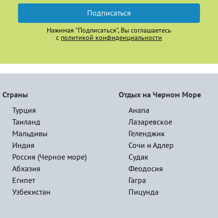
Подписаться
Нажимая "Подписаться", Вы соглашаетесь
с
политикой конфиденциальности
Страны
Отдых на Черном Море
Турция
Анапа
Таиланд
Лазаревское
Мальдивы
Геленджик
Индия
Сочи и Адлер
Россия (Черное море)
Судак
Абхазия
Феодосия
Египет
Гагра
Узбекистан
Пицунда