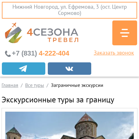
Нижний Новгород, ул. Ефремова, 3 (ост. Центр
Сормово)
+7 (831)
4-222-404
Заказать звонок
Экскурсионные туры
Заграничные экскурсии
Главная
Все туры
Заграничные экскурсии
Туры на Черное Море
Экскурсионные туры за границу
Вылеты из Нижнего Новгорода
Горящие туры
Раннее бронирование
Железнодорожные туры