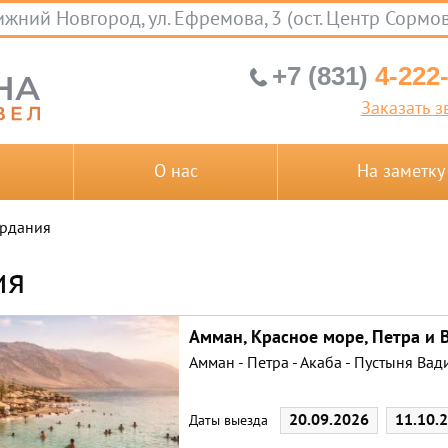
жний Новгород, ул. Ефремова, 3 (ост. Центр Сормо
+7 (831)
4-222
Заказать з
О нас
На заметку
рдания
ия
Амман, Красное море, Петра и 
Амман - Петра - Акаба - Пустыня Вад
20.09.2026
11.10.
Даты выезда