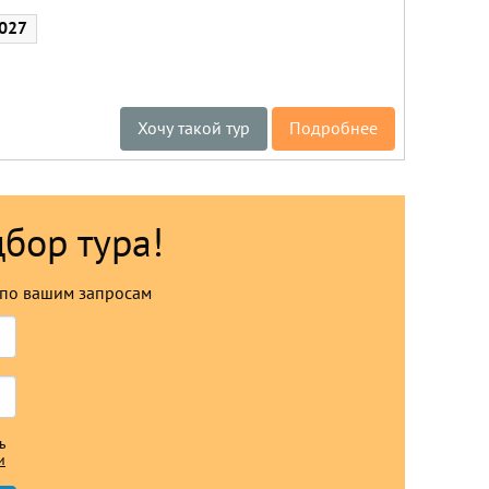
2027
Хочу такой тур
Подробнее
дбор тура!
по вашим запросам
ь
и