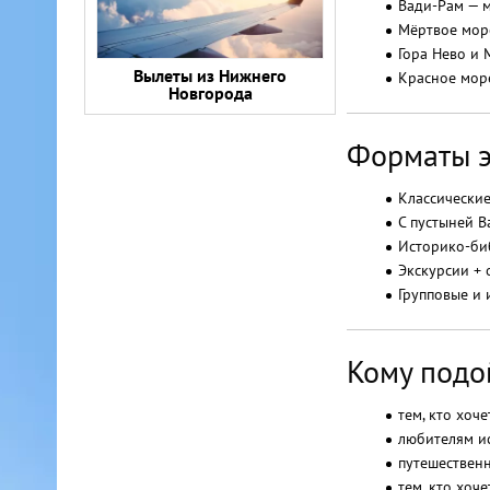
Вади-Рам — м
Мёртвое море
Гора Нево и 
Вылеты из Нижнего
Красное море
Новгорода
Форматы э
Классические
С пустыней В
Историко-биб
Экскурсии +
Групповые и
Кому подо
тем, кто хоч
любителям и
путешествен
тем, кто хоч