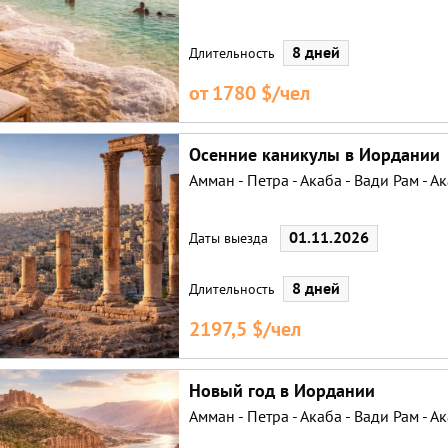
29.01.2027
12.02.
8 дней
Длительность
от 1780 $/чел
Осенние каникулы в Иордании
Амман - Петра - Акаба - Вади Рам - 
01.11.2026
Даты выезда
8 дней
Длительность
2197,5 $/чел
Новый год в Иордании
Амман - Петра - Акаба - Вади Рам - 