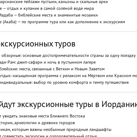
арсианские пейзажи пустыни, каньоны и скальные арки
 — отдых и купание в самой солёной воде мира
Мадаба — библейские места и знаменитые мозаики
 (Акаба) — по программе тура или как дополнение к экскурсиям
кскурсионных туров
 обзорные: основные достопримечательности страны за одну поездку
ади-Рам: джип-сафари и ночь в пустынном лагере
лейские: места, связанные с Ветхим и Новым Заветом
 отдых: насыщенная программа с релаксом на Мёртвом или Красном м
 индивидуальные: выбор по уровню комфорта и темпу путешествия
йдут экскурсионные туры в Иордани
ет увидеть знаковые места Ближнего Востока
стории, археологии и древних городов
никам, которым важны необычные природные ландшафты
ет совместить экскурсии и оздоровительный отдых