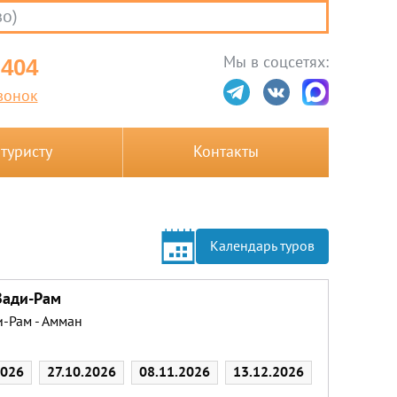
во)
Мы в соцсетях:
-404
вонок
 туристу
Контакты
Календарь туров
Вади-Рам
и-Рам - Амман
2026
27.10.2026
08.11.2026
13.12.2026