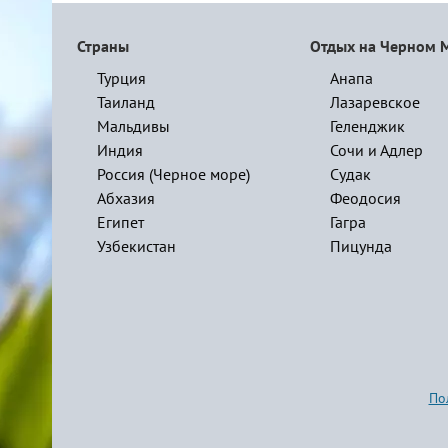
Страны
Отдых на Черном 
Турция
Анапа
Таиланд
Лазаревское
Мальдивы
Геленджик
Индия
Сочи и Адлер
Россия (Черное море)
Судак
Абхазия
Феодосия
Египет
Гагра
Узбекистан
Пицунда
По