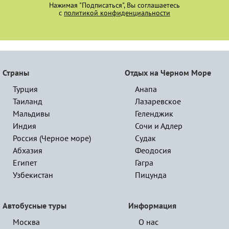
Нажимая "Подписаться", Вы соглашаетесь
с
политикой конфиденциальности
Страны
Отдых на Черном Море
Турция
Анапа
Таиланд
Лазаревское
Мальдивы
Геленджик
Индия
Сочи и Адлер
Россия (Черное море)
Судак
Абхазия
Феодосия
Египет
Гагра
Узбекистан
Пицунда
Автобусные туры
Информация
Москва
О нас