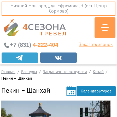
Нижний Новгород, ул. Ефремова, 3 (ост. Центр
Сормово)
+7 (831)
4-222-404
Заказать звонок
Экскурсионные туры
Заграничные экскурсии
Главная
Все туры
Заграничные экскурсии
Китай
Туры на Черное Море
Пекин – Шанхай
Вылеты из Нижнего Новгорода
Пекин – Шанхай
Календарь туров
Горящие туры
Раннее бронирование
Железнодорожные туры