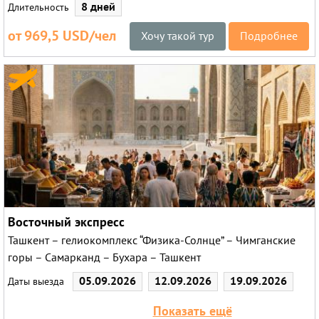
8 дней
Длительность
от 969,5 USD/чел
Хочу такой тур
Подробнее
Восточный экспресс
Ташкент – гелиокомплекс “Физика-Солнце” – Чимганские
горы – Самарканд – Бухара – Ташкент
05.09.2026
12.09.2026
19.09.2026
Даты выезда
26.09.2026
03.10.2026
10.10.2026
Показать ещё