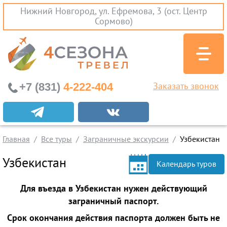
Нижний Новгород, ул. Ефремова, 3 (ост. Центр
Сормово)
+7 (831)
4-222-404
Заказать звонок
Экскурсионные туры
Заграничные экскурсии
Главная
Все туры
Заграничные экскурсии
Узбекистан
Туры на Черное Море
Узбекистан
Вылеты из Нижнего Новгорода
Календарь туров
Горящие туры
Для въезда в Узбекистан нужен действующий
Раннее бронирование
заграничный паспорт.
Срок окончания действия паспорта должен быть не
Железнодорожные туры