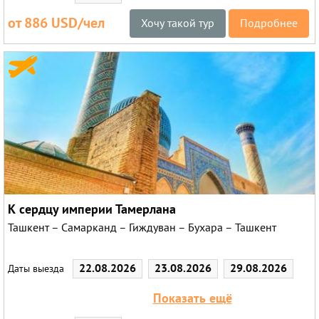
от 886 USD/чел
Хочу такой тур
Подробнее
К сердцу империи Тамерлана
Ташкент – Самарканд – Гиждуван – Бухара – Ташкент
22.08.2026
23.08.2026
29.08.2026
Даты выезда
30.08.2026
01.09.2026
Показать ещё