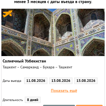
менее 3 месяцев с даты въезда в страну.
Круизы
Солнечный Узбекистан
Ташкент – Самарканд – Бухара – Ташкент
11.08.2026
13.08.2026
15.08.2026
Даты выезда
18.08.2026
20.08.2026
22.08.2026
Показать ещё
25.08.2026
27.08.2026
29.08.2026
8 дней
Длительность
01.09.2026
03.09.2026
05.09.2026