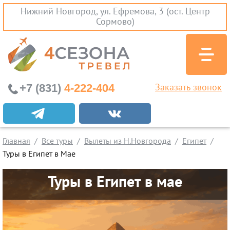
Нижний Новгород, ул. Ефремова, 3 (ост. Центр
Сормово)
+7 (831)
4-222-404
Заказать звонок
Экскурсионные туры
Заграничные экскурсии
Главная
Все туры
Вылеты из Н.Новгорода
Египет
Туры на Черное Море
Туры в Египет в Мае
Вылеты из Нижнего Новгорода
Туры в Египет в мае
Горящие туры
Раннее бронирование
Железнодорожные туры