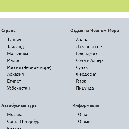
Страны
Отдых на Черном Море
Турция
Анапа
Таиланд
Лазаревское
Мальдивы
Геленджик
Индия
Сочи и Адлер
Россия (Черное море)
Судак
Абхазия
Феодосия
Египет
Гагра
Узбекистан
Пицунда
Автобусные туры
Информация
Москва
О нас
Санкт-Петербург
Отзывы
Кавказ