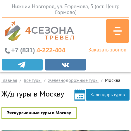
Нижний Новгород, ул. Ефремова, 3 (ост. Центр
Сормово)
+7 (831)
4-222-404
Заказать звонок
Экскурсионные туры
Заграничные экскурсии
Главная
Все туры
Железнодорожные туры
Москва
Туры на Черное Море
Ж/д туры в Москву
Вылеты из Нижнего Новгорода
Календарь туров
Горящие туры
Экскурсионные туры в Москву
Раннее бронирование
Железнодорожные туры