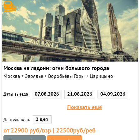
Круизы
Москва на ладони: огни большого города
Москва + Зарядье + Воробьёвы Горы + Царицыно
07.08.2026
21.08.2026
04.09.2026
Даты выезда
11.09.2026
18.09.2026
Показать ещё
2 дня
Длительность
от 22900 руб/взр | 22500руб/реб